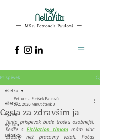
MSc. Petronela Paulová
Příspěvek
Všetko
Petronela Forišek Paulová
Všetko
3. 2. 2020
Minut čtení: 3
Cesta za zdravším ja
Výživa
Tento príspevok bude trošku osobnejší, 
Výskum
keďže s 
FitNation tímom
 mám viac 
Dánsko
osobný než pracovný vzťah. Počas 