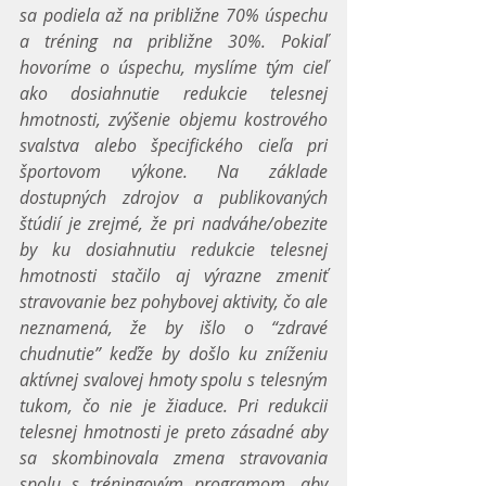
sa podiela až na približne 70% úspechu 
a tréning na približne 30%. Pokiaľ 
hovoríme o úspechu, myslíme tým cieľ 
ako dosiahnutie redukcie telesnej 
hmotnosti, zvýšenie objemu kostrového 
svalstva alebo špecifického cieľa pri 
športovom výkone. Na základe 
dostupných zdrojov a publikovaných 
štúdií je zrejmé, že pri nadváhe/obezite 
by ku dosiahnutiu redukcie telesnej 
hmotnosti stačilo aj výrazne zmeniť 
stravovanie bez pohybovej aktivity, čo ale 
neznamená, že by išlo o “zdravé 
chudnutie” keďže by došlo ku zníženiu 
aktívnej svalovej hmoty spolu s telesným 
tukom, čo nie je žiaduce. Pri redukcii 
telesnej hmotnosti je preto zásadné aby 
sa skombinovala zmena stravovania 
spolu s tréningovým programom, aby 