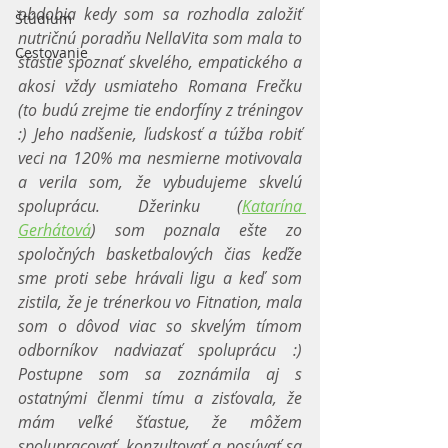
obdobia kedy som sa rozhodla založiť 
Štúdium
nutričnú poradňu NellaVita som mala to 
Cestovanie
šťastie spoznať skvelého, empatického a 
akosi vždy usmiateho Romana Frečku 
(to budú zrejme tie endorfíny z tréningov 
:) Jeho nadšenie, ľudskosť a túžba robiť 
veci na 120% ma nesmierne motivovala 
a verila som, že vybudujeme skvelú 
spoluprácu. Džerinku (
Katarína 
Gerhátová
) som poznala ešte zo 
spoločných basketbalových čias keďže 
sme proti sebe hrávali ligu a keď som 
zistila, že je trénerkou vo Fitnation, mala 
som o dôvod viac so skvelým tímom 
odborníkov nadviazať spoluprácu :) 
Postupne som sa zoznámila aj s 
ostatnými členmi tímu a zisťovala, že 
mám veľké šťastue, že môžem 
spolupracovať, konzultovať a posúvať sa 