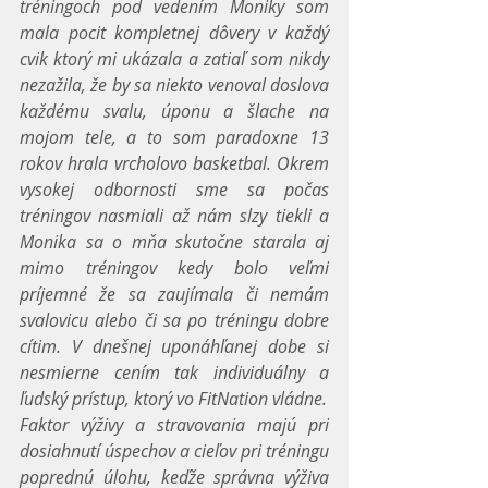
tréningoch pod vedením Moniky som 
mala pocit kompletnej dôvery v každý 
cvik ktorý mi ukázala a zatiaľ som nikdy 
nezažila, že by sa niekto venoval doslova 
každému svalu, úponu a šlache na 
mojom tele, a to som paradoxne 13 
rokov hrala vrcholovo basketbal. Okrem 
vysokej odbornosti sme sa počas 
tréningov nasmiali až nám slzy tiekli a 
Monika sa o mňa skutočne starala aj 
mimo tréningov kedy bolo veľmi 
príjemné že sa zaujímala či nemám 
svalovicu alebo či sa po tréningu dobre 
cítim. V dnešnej uponáhľanej dobe si 
nesmierne cením tak individuálny a 
ľudský prístup, ktorý vo FitNation vládne. 
Faktor výživy a stravovania majú pri 
dosiahnutí úspechov a cieľov pri tréningu 
poprednú úlohu, keďže správna výživa 