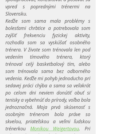
vpred s poprednými trénermi na 
Slovensku. 
Keďže som sama mala problémy s 
bolesťami chrbtice a potrebovala som 
zvýšiť frekvenciu fyzickej aktivity, 
rozhodla som sa vyskúšať osobného 
trénera. V živote som trénovala len pod 
vedením tímového trénera, ktorý 
trénoval celý basketbalový tím, alebo 
som trénovala sama bez odborného 
vedenia. Keďže mi pohyb jednoducho pri 
sedavej práci chýba a sama sa veľakrát 
po celom dni neviem donútiť obuť si 
tenisky a vybehnúť do prírody, voľba bola 
jednoznačná. Moja prvá skúsenosť s 
osobným trénerom bola práve so 
skvelou, priateľskou a veľmi ľudskou 
trénerkou 
Monikou Weigertovou
. Pri 